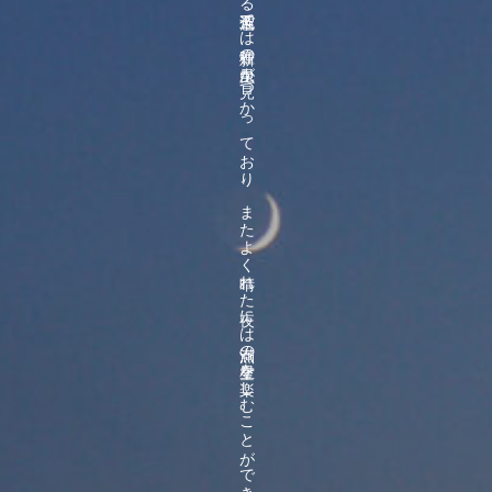
ブ
ナ
の
原生林を
望む
つ
た
や
の
周辺に
は
豊か
な
自然環境が
広が
っ
て
い
ま
す
。
隣接す
る
五色沼で
は
新種の
昆虫が
見つ
か
っ
て
お
り
、
ま
た
よ
く
晴れ
た
夜に
は
満点の
星空を
楽し
む
こ
と
が
で
き
ま
す
。
月灯り
や
虫や
動物の
声に
包ま
れ
て
、
静か
な
夜を
お
過ご
し
く
だ
さ
い
。