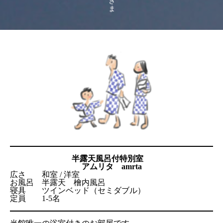
半露天風呂付特別室
アムリタ amrta
広さ 和室 / 洋室
お風呂 半露天 檜内風呂
寝具 ツインベッド（セミダブル）
定員 1-5名