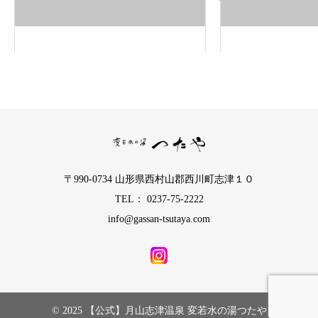
2
0
2
6/
7/
3
0
ま
で
〒990-0734 山形県西村山郡西川町志津１０
に
TEL： 0237-75-2222
予
info@gassan-tsutaya.com
約
し
た
分
の
確
© 2025 【公式】月山志津温泉 変若水の湯つたや